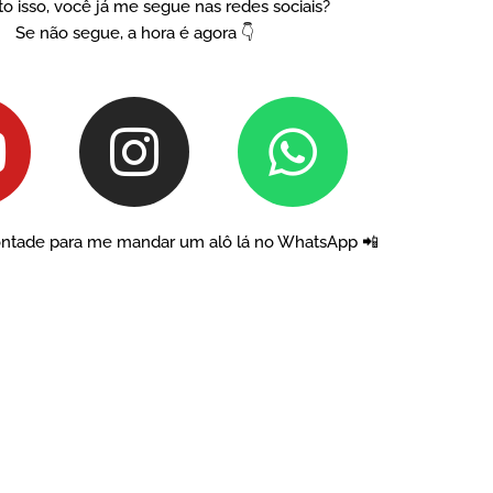
o isso, você já me segue nas redes sociais?
Se não segue, a hora é agora 👇
Y
I
W
o
n
h
u
s
a
vontade para me mandar um alô lá no WhatsApp 📲
t
t
u
a
s
b
g
a
e
r
p