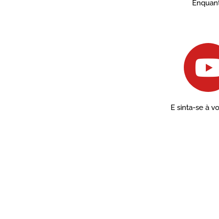
Enquant
E sinta-se à 
t