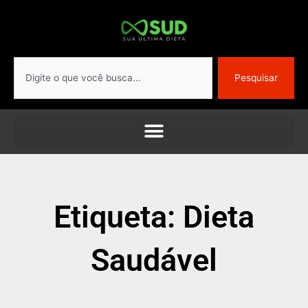
Ir
para
o
conteúdo
Pesquisar
Pesquisar
Etiqueta: Dieta
Saudável