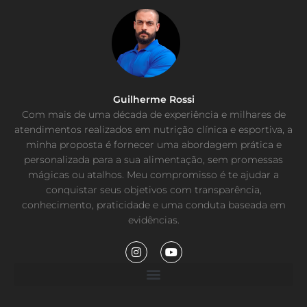
Guilherme Rossi
Com mais de uma década de experiência e milhares de
atendimentos realizados em nutrição clínica e esportiva, a
minha proposta é fornecer uma abordagem prática e
personalizada para a sua alimentação, sem promessas
mágicas ou atalhos. Meu compromisso é te ajudar a
conquistar seus objetivos com transparência,
conhecimento, praticidade e uma conduta baseada em
evidências.
I
Y
n
o
s
u
t
t
a
u
g
b