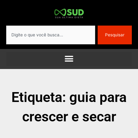
Ir
para
o
conteúdo
Pesquisar
Pesquisar
Etiqueta: guia para
crescer e secar