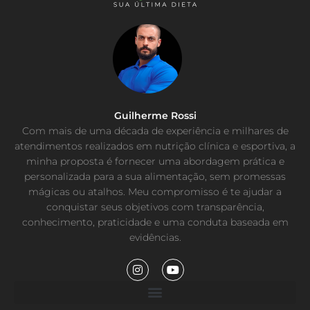
Guilherme Rossi
Com mais de uma década de experiência e milhares de
atendimentos realizados em nutrição clínica e esportiva, a
minha proposta é fornecer uma abordagem prática e
personalizada para a sua alimentação, sem promessas
mágicas ou atalhos. Meu compromisso é te ajudar a
conquistar seus objetivos com transparência,
conhecimento, praticidade e uma conduta baseada em
evidências.
I
Y
n
o
s
u
t
t
a
u