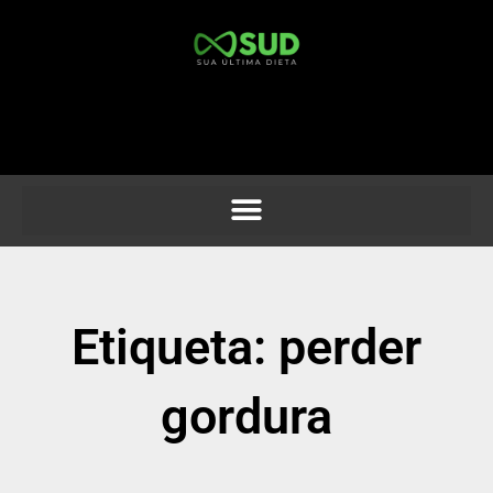
Ir
para
o
conteúdo
Etiqueta: perder
gordura