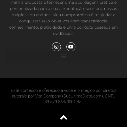
minha proposta é fornecer uma abordagem prática e
personalizada para a sua alimentação, sem promessas
mágicas ou atalhos. Meu compromisso é te ajudar a
conquistar seus objetivos com transparência,
conhecimento, praticidade e uma conduta baseada em
evidências.
I
Y
n
o
s
u
t
t
a
u
g
b
r
e
a
m
Este conteúdo é oferecido a você e protegido por direitos
autorais por Vita Company (SuaUltimaDieta.com), CNPJ
39.579.864/0001-45.